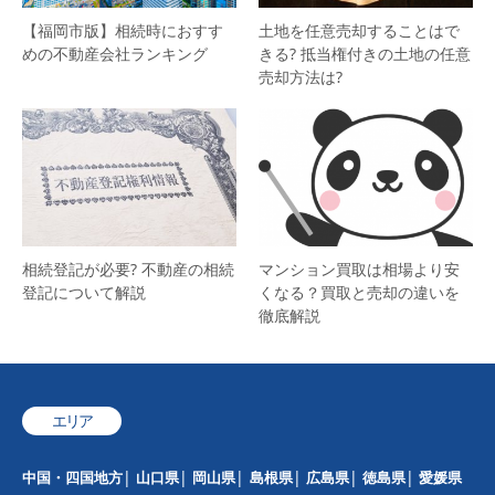
【福岡市版】相続時におすす
土地を任意売却することはで
めの不動産会社ランキング
きる? 抵当権付きの土地の任意
売却方法は?
相続登記が必要? 不動産の相続
マンション買取は相場より安
登記について解説
くなる？買取と売却の違いを
徹底解説
エリア
中国・四国地方
山口県
岡山県
島根県
広島県
徳島県
愛媛県