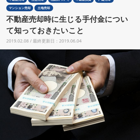
土地売却
マンション売却
土地売却
税金について
不動産売却時に生じる手付金につい
て知っておきたいこと
イエジンくんの紹介
2019.02.08 / 最終更新日：2019.06.04
運営会社
運営会社
利用規約について
掲載受付窓口はこちら