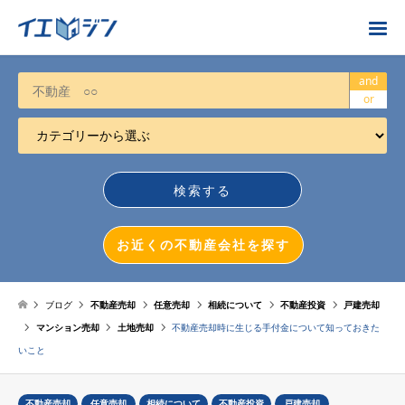
お近くの不動産会社を探す
and
or
カテゴリーから選ぶ
不動産売却
任意売却
空き家
お近くの不動産会社を探す
相続について
不動産投資
ブログ
不動産売却
任意売却
相続について
不動産投資
戸建売却
マンション売却
土地売却
不動産売却時に生じる手付金について知っておきた
戸建売却
いこと
マンション売却
不動産売却
任意売却
相続について
不動産投資
戸建売却