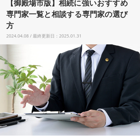
【御殿場市版】相続に強いおすすめ
土地売却
専門家一覧と相談する専門家の選び
税金について
方
イエジンくんの紹介
2024.04.08 / 最終更新日：2025.01.31
運営会社
運営会社
利用規約について
掲載受付窓口はこちら