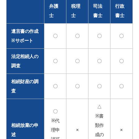
弁護
税理
司法
行政
士
士
書士
書士
遺言書の作成
〇
〇
〇
〇
※サポート
法定相続人の
〇
〇
〇
〇
調査
相続財産の調
〇
〇
〇
〇
査
△
〇
※書
※代
相続放棄の申
類作
理申
×
×
述
成の