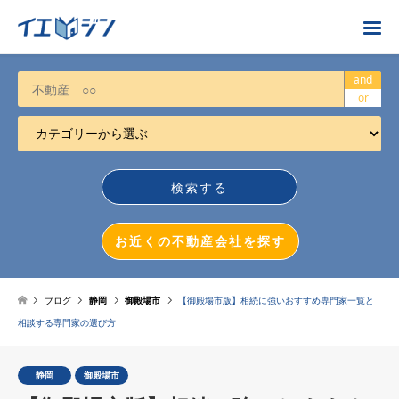
お近くの不動産会社を探す
and
or
カテゴリーから選ぶ
不動産売却
任意売却
空き家
お近くの不動産会社を探す
相続について
不動産投資
ブログ
静岡
御殿場市
【御殿場市版】相続に強いおすすめ専門家一覧と
相談する専門家の選び方
戸建売却
マンション売却
静岡
御殿場市