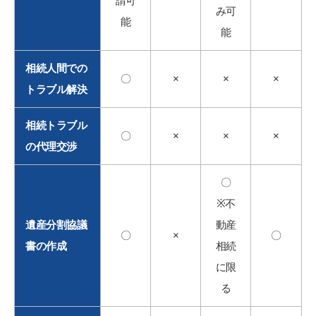
請可
み可
能
能
相続人間での
〇
×
×
×
トラブル解決
相続トラブル
〇
×
×
×
の代理交渉
〇
※不
遺産分割協議
動産
〇
×
〇
書の作成
相続
に限
る