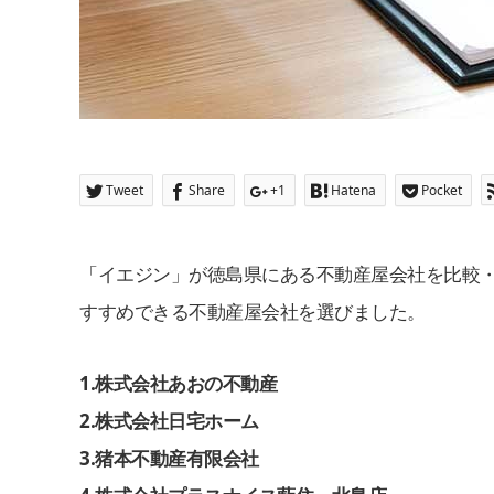
Tweet
Share
+1
Hatena
Pocket
「イエジン」が徳島県にある不動産屋会社を比較
すすめできる不動産屋会社を選びました。
1
.
株式会社あおの不動産
2
.
株式会社日宅ホーム
3
.
猪本不動産有限会社