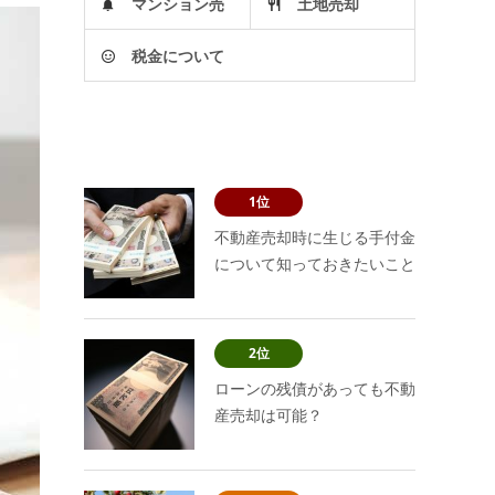
マンション売
土地売却
税金について
却
1位
不動産売却時に生じる手付金
について知っておきたいこと
2位
ローンの残債があっても不動
産売却は可能？