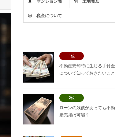
マンション売
土地売却
税金について
却
1位
不動産売却時に生じる手付金
について知っておきたいこと
2位
ローンの残債があっても不動
産売却は可能？