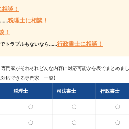
に相談！
税理士に相談！
……
談！
行政書士に相談！
でトラブルもないなら……
、専門家がそれぞれどんな内容に対応可能かを表でまとめま
に対応できる専門家 一覧】
税理士
司法書士
行政書士
〇
〇
〇
〇
〇
〇