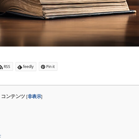
RSS
feedly
Pin it
コンテンツ
[
非表示
]
士