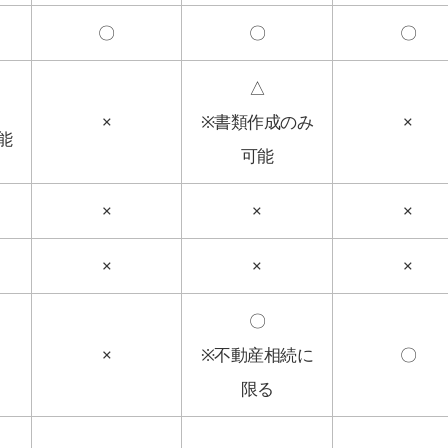
〇
〇
〇
△
×
※書類作成のみ
×
能
可能
×
×
×
×
×
×
〇
×
※不動産相続に
〇
限る