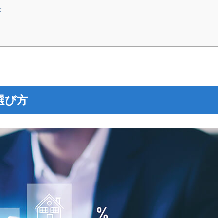
士
選び方