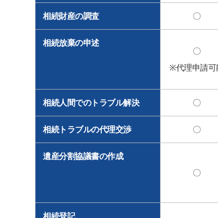
相続財産の調査
〇
相続放棄の申述
〇
※代理申請可
相続人間でのトラブル解決
〇
相続トラブルの代理交渉
〇
遺産分割協議書の作成
〇
相続登記